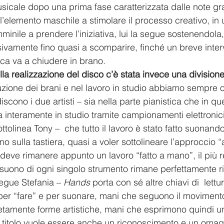
usicale dopo una prima fase caratterizzata dalle note gra
è l’elemento maschile a stimolare il processo creativo, i
minile a prendere l’iniziativa, lui la segue sostenendola,
sivamente fino quasi a scomparire, finché un breve inter
ica va a chiudere in brano.
lla realizzazione del disco c’è stata invece una division
zione dei brani e nel lavoro in studio abbiamo sempre o
iscono i due artisti – sia nella parte pianistica che in qu
a interamente in studio tramite campionamenti elettronici
ttolinea Tony –  che tutto il lavoro è stato fatto suonando
 sulla tastiera, quasi a voler sottolineare l’approccio “a
deve rimanere appunto un lavoro “fatto a mano”, il più re
l suono di ogni singolo strumento rimane perfettamente ri
egue Stefania – 
Hands
 porta con sé altre chiavi di  lett
er “fare” e per suonare, mani che seguono il movimento
etamente forme artistiche, mani che esprimono quindi un
 titolo vuole essere anche un riconoscimento e un omag