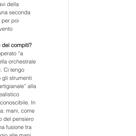
vi della 
n una seconda 
 per poi 
vento 
e dei compiti?
perato “a 
ella orchestrale 
. Ci tengo 
 gli strumenti 
rtigianale” alla 
alistico 
conoscibile. In 
ura: mani, come 
 del pensiero 
a fusione tra 
gio alle mani 