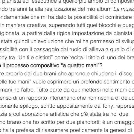
i pianista ed  esecutrice a quello più ampio di composit
do tre anni fa alla realizzazione del mio album 
La musi
fondamentale che mi ha dato la possibilità di cominciare
in maniera creativa, superando tutti quei blocchi e quegl
igionata, a partire dalla rigida impostazione da pianista 
 stata quindi un’evoluzione che mi ha permesso di svil
ibilità con il passaggio dal ruolo di allieva a quello di c
y tra “Uniti e distinti” come recita il titolo di uno dei br
 il processo compositivo “a quattro mani”?
ire proprio dai due brani che aprono e chiudono il disco. I
Nelle tue mani” vuole esprimere un profondo sentimento d
ani nell’altro. Tutto parte da qui: mettersi nelle mani dell
il senso di un rapporto interumano che non rischia di delu
ionante epilogo, scritto appositamente da Tony, rappre
zia e collaborazione artistica che c’è stata tra noi due.
imo brano che ho scritto per due pianoforti; è un omaggi
ha la pretesa di riassumere poeticamente la genesi di 