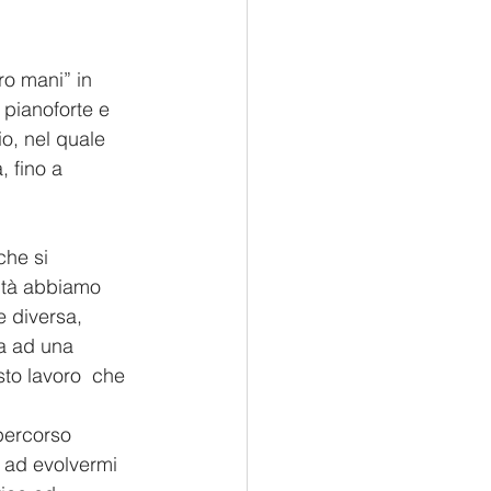
ro mani” in 
pianoforte e 
o, nel quale 
 fino a 
che si 
vità abbiamo 
e diversa, 
a ad una 
to lavoro  che 
percorso 
o ad evolvermi 