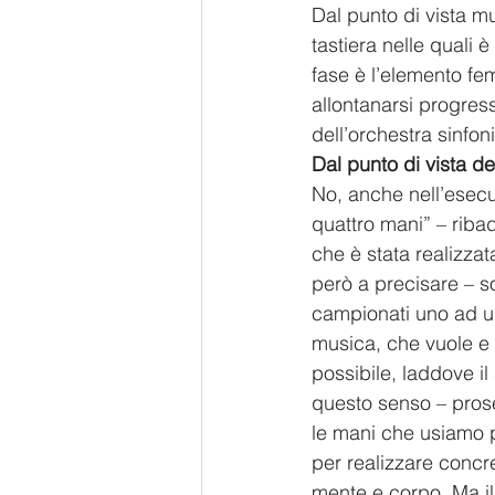
Dal punto di vista m
tastiera nelle quali 
fase è l’elemento fem
allontanarsi progres
dell’orchestra sinfon
Dal punto di vista de
No, anche nell’esecu
quattro mani” – ribad
che è stata realizzat
però a precisare – so
campionati uno ad uno
musica, che vuole e 
possibile, laddove i
questo senso – pros
le mani che usiamo p
per realizzare concr
mente e corpo. Ma il