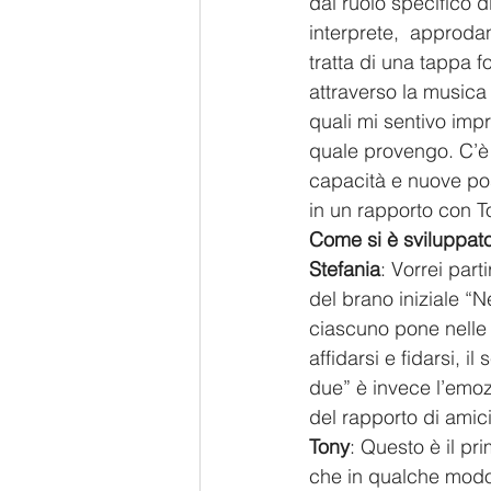
dal ruolo specifico d
interprete,  approdan
tratta di una tappa 
attraverso la musica 
quali mi sentivo impr
quale provengo. C’è
capacità e nuove poss
in un rapporto con Ton
Come si è sviluppato
Stefania
: Vorrei part
del brano iniziale “
ciascuno pone nelle m
affidarsi e fidarsi, 
due” è invece l’emoz
del rapporto di amici
Tony
: Questo è il pr
che in qualche modo 