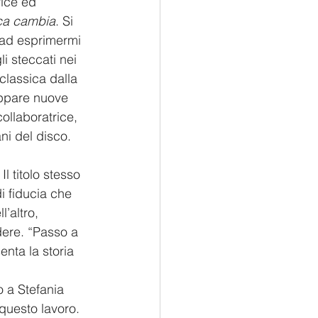
rice ed 
ca cambia
. Si 
 ad esprimermi 
i steccati nei 
classica dalla 
uppare nuove 
ollaboratrice, 
ani del disco.
l titolo stesso 
i fiducia che 
’altro, 
dere. “Passo a 
senta
la storia 
o a Stefania 
questo lavoro. 