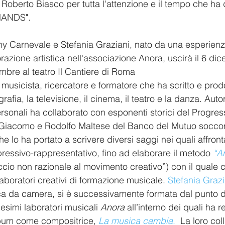
 Roberto Biasco per tutta l'attenzione e il tempo che ha 
HANDS". 
ny Carnevale e Stefania Graziani, nato da una esperienz
azione artistica nell'associazione Anora, uscirà il 6 di
embre al teatro Il Cantiere di Roma
 musicista, ricercatore e formatore che ha scritto e pro
grafia, la televisione, il cinema, il teatro e la danza. Auto
ersonali ha collaborato con esponenti storici del Progress
iacomo e Rodolfo Maltese del Banco del Mutuo soccor
e lo ha portato a scrivere diversi saggi nei quali affron
essivo-rappresentativo, fino ad elaborare il metodo 
“A
cio non razionale al movimento creativo”)
con il quale 
laboratori creativi di formazione musicale. 
Stefania Grazi
ca da camera, si è successivamente formata dal punto di
simi laboratori musicali 
Anora
 all’interno dei quali ha r
lbum come compositrice, 
La musica cambia
.
  La loro co