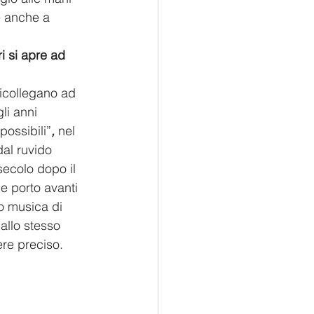
e anche a 
i si apre ad 
ricollegano ad 
li anni 
ossibili”
, 
nel 
al ruvido 
ecolo dopo il 
he porto avanti 
o musica di 
allo stesso 
ere preciso.