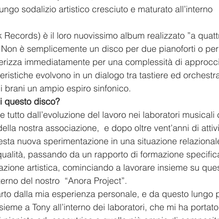
ngo sodalizio artistico cresciuto e maturato all’interno 
k Records)
è il loro nuovissimo album realizzato ”a quatt
. Non è semplicemente un disco per due pianoforti o per 
tterizza immediatamente per una complessità di approcci
istiche evolvono in un dialogo tra tastiere ed orchestra,
i brani un ampio espiro sinfonico.
i questo disco?
te tutto dall’evoluzione del lavoro nei laboratori musicali 
della nostra associazione,  e dopo oltre vent’anni di atti
uesta nuova sperimentazione in una situazione relazional
qualità, passando da un rapporto di formazione specific
razione artistica, cominciando a lavorare insieme su ques
nterno del nostro  “Anora Project”.
rto dalla mia esperienza personale, e da questo lungo 
insieme a Tony all’interno dei laboratori, che mi ha portat