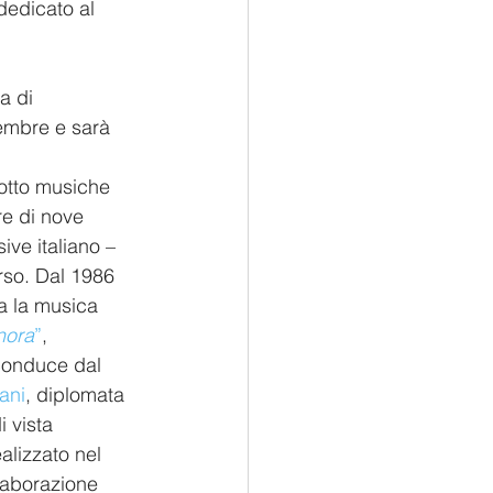
dedicato al 
a di 
cembre e sarà 
dotto musiche 
re di nove 
ive italiano – 
so. Dal 1986 
ta la musica 
nora
”
, 
conduce dal 
ani
,
diplomata 
 vista 
ealizzato nel 
llaborazione 