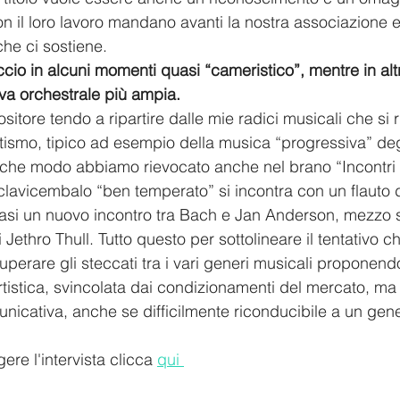
n il loro lavoro mandano avanti la nostra associazione 
che ci sostiene.
cio in alcuni momenti quasi “cameristico”, mentre in altr
va orchestrale più ampia.
itore tendo a ripartire dalle mie radici musicali che si 
tismo, tipico ad esempio della musica “progressiva” deg
lche modo abbiamo rievocato anche nel brano “Incontri p
 clavicembalo “ben temperato” si incontra con un flauto d
uasi un nuovo incontro tra Bach e Jan Anderson, mezzo s
Jethro Thull. Tutto questo per sottolineare il tentativo c
uperare gli steccati tra i vari generi musicali proponend
rtistica, svincolata dai condizionamenti del mercato, ma 
unicativa, anche se difficilmente riconducibile a un gen
ere l'intervista clicca 
qui 